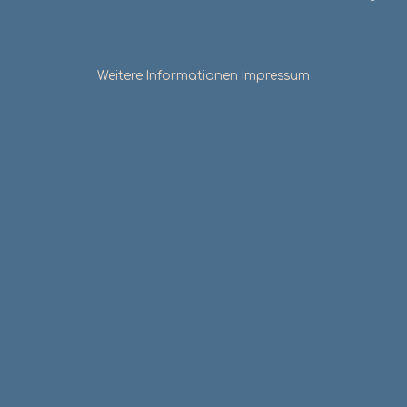
Weitere Informationen
Impressum
t südlich von Leipzig